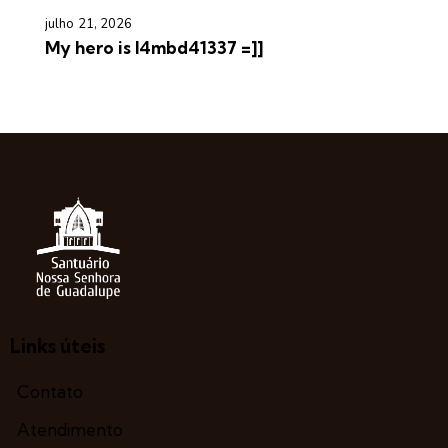
julho 21, 2026
My hero is l4mbd41337 =]]
Links úteis
Contato
Atendimento