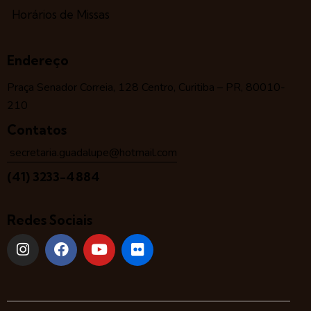
Horários de Missas
Endereço
Praça Senador Correia, 128 Centro, Curitiba – PR, 80010-
210
Contatos
secretaria.guadalupe@hotmail.com
(41) 3233-4884
Redes Sociais