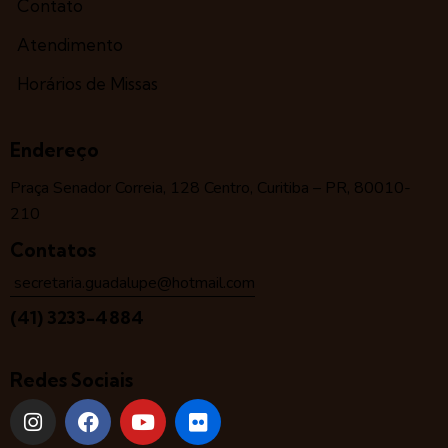
Contato
Atendimento
Horários de Missas
Endereço
Praça Senador Correia, 128 Centro, Curitiba – PR, 80010-
210
Contatos
secretaria.guadalupe@hotmail.com
(41) 3233-4884
Redes Sociais