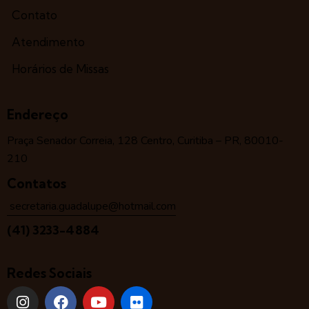
Contato
Atendimento
Horários de Missas
Endereço
Praça Senador Correia, 128 Centro, Curitiba – PR, 80010-
210
Contatos
secretaria.guadalupe@hotmail.com
(41) 3233-4884
Redes Sociais