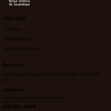
Links úteis
Contato
Atendimento
Horários de Missas
Endereço
Praça Senador Correia, 128 Centro, Curitiba – PR, 80010-
210
Contatos
secretaria.guadalupe@hotmail.com
(41) 3233-4884