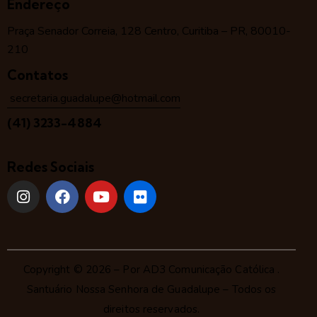
Endereço
Praça Senador Correia, 128 Centro, Curitiba – PR, 80010-
210
Contatos
secretaria.guadalupe@hotmail.com
(41) 3233-4884
Redes Sociais
Copyright © 2026 – Por
AD3 Comunicação Católica
.
Santuário Nossa Senhora de Guadalupe – Todos os
direitos reservados.