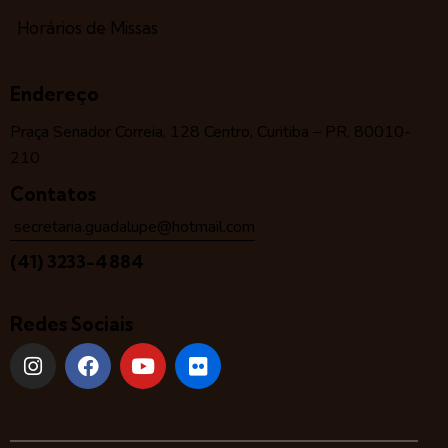
Horários de Missas
Endereço
Praça Senador Correia, 128 Centro, Curitiba – PR, 80010-
210
Contatos
secretaria.guadalupe@hotmail.com
(41) 3233-4884
Redes Sociais