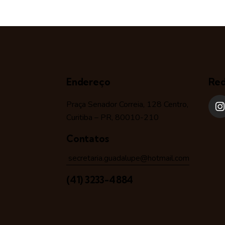
Endereço
Red
Praça Senador Correia, 128 Centro,
Curitiba – PR, 80010-210
Contatos
secretaria.guadalupe@hotmail.com
(41) 3233-4884