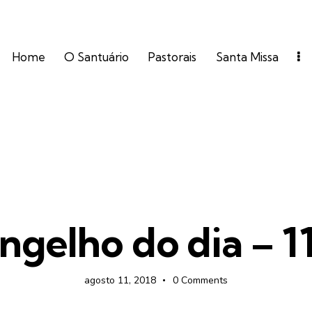
Home
O Santuário
Pastorais
Santa Missa
NOTÍCIAS
ORNAMENTAÇÃO
PE. REGINALDO MANZOTTI
ngelho do dia – 1
agosto 11, 2018
0
Comments