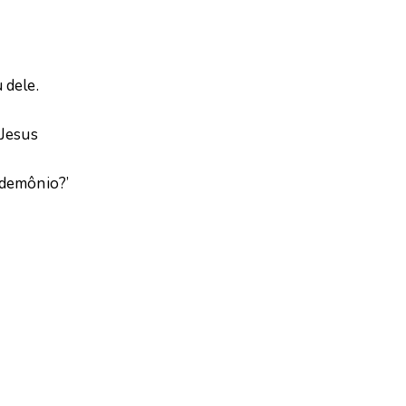
 dele.
 Jesus
 demônio?’