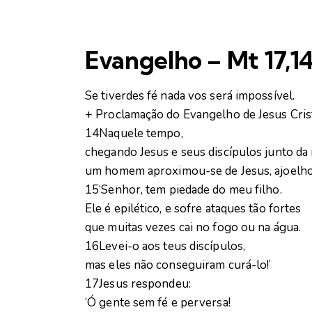
Evangelho – Mt 17,1
Se tiverdes fé nada vos será impossível.
+ Proclamação do Evangelho de Jesus Cri
14
Naquele tempo,
chegando Jesus e seus discípulos junto da 
um homem aproximou-se de Jesus, ajoelhou
15
‘Senhor, tem piedade do meu filho.
Ele é epilético, e sofre ataques tão fortes
que muitas vezes cai no fogo ou na água.
16
Levei-o aos teus discípulos,
mas eles não conseguiram curá-lo!’
17
Jesus respondeu:
‘Ó gente sem fé e perversa!