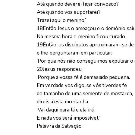
Até quando deverei ficar convosco?
Até quando vos suportarei?
Trazei aqui o menino.’
18
Então Jesus o ameaçou e o demônio saiu
Na mesma hora o menino ficou curado.
19
Então, os discípulos aproximaram-se de
e lhe perguntaram em particular:
‘Por que nós não conseguimos expulsar o
20
Jesus respondeu:
‘Porque a vossa fé é demasiado pequena.
Em verdade vos digo, se vós tiverdes fé
do tamanho de uma semente de mostarda,
direis a esta montanha:
‘Vai daqui para lá e ela irá.
E nada vos será impossível.’
Palavra da Salvação.