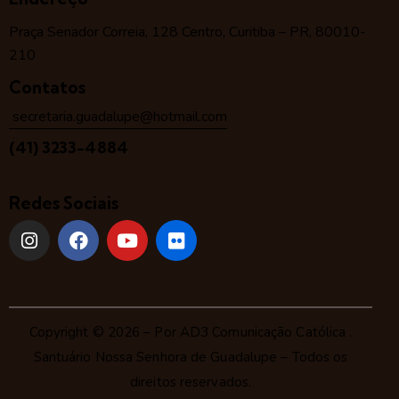
Praça Senador Correia, 128 Centro, Curitiba – PR, 80010-
210
Contatos
secretaria.guadalupe@hotmail.com
(41) 3233-4884
Redes Sociais
Copyright © 2026 – Por
AD3 Comunicação Católica
.
Santuário Nossa Senhora de Guadalupe – Todos os
direitos reservados.