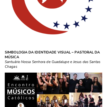
SIMBOLOGIA DA IDENTIDADE VISUAL – PASTORAL DA
MÚSICA
Santuário Nossa Senhora de Guadalupe e Jesus das Santas
Chagas
PERTOS DA MÃE, PERSEVERANTES NO CAMINHO DE
JESUS
A identidade visual da Pastoral da Música do
Santuário Nossa Senhora de Guadalupe e Jesus das Santas
Chagas une elementos musicais e da fé cristã para
transmitir o sentido de sua ação. De forma geral, os traços
da logomarca modelam o formato de um violão