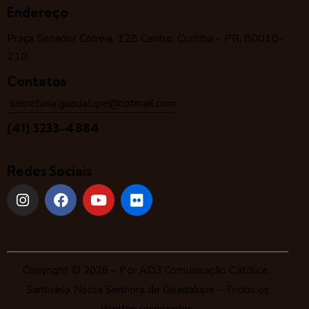
Endereço
Praça Senador Correia, 128 Centro, Curitiba – PR, 80010-
210
Contatos
secretaria.guadalupe@hotmail.com
(41) 3233-4884
Redes Sociais
Copyright © 2026 – Por
AD3 Comunicação Católica
.
Santuário Nossa Senhora de Guadalupe – Todos os