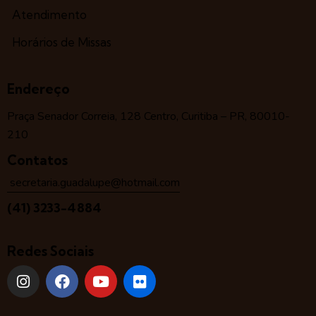
Atendimento
Horários de Missas
Endereço
Praça Senador Correia, 128 Centro, Curitiba – PR, 80010-
210
Contatos
secretaria.guadalupe@hotmail.com
(41) 3233-4884
Redes Sociais