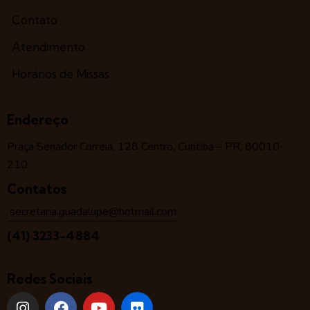
Contato
Atendimento
Horários de Missas
Endereço
Praça Senador Correia, 128 Centro, Curitiba – PR, 80010-
210
Contatos
secretaria.guadalupe@hotmail.com
(41) 3233-4884
Redes Sociais