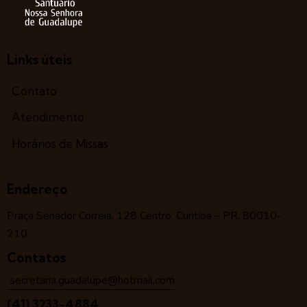
Links úteis
Contato
Atendimento
Horários de Missas
Endereço
Praça Senador Correia, 128 Centro, Curitiba – PR, 80010-
210
Contatos
secretaria.guadalupe@hotmail.com
(41) 3233-4884