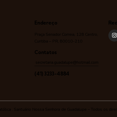
Endereço
Red
Praça Senador Correia, 128 Centro,
Curitiba – PR, 80010-210
Contatos
secretaria.guadalupe@hotmail.com
(41) 3233-4884
tólica
. Santuário Nossa Senhora de Guadalupe – Todos os direi