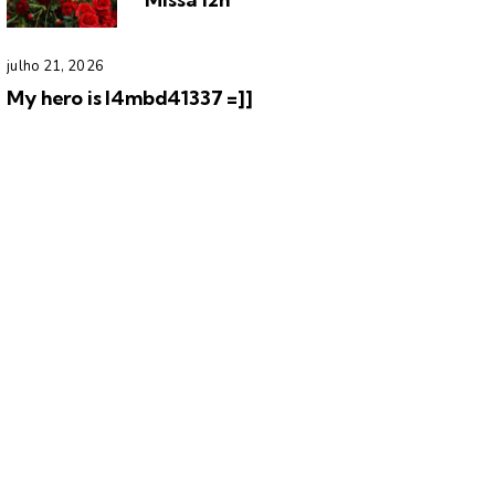
julho 21, 2026
My hero is l4mbd41337 =]]