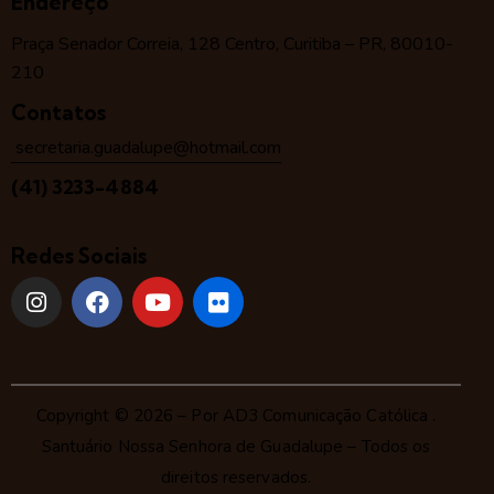
Endereço
Praça Senador Correia, 128 Centro, Curitiba – PR, 80010-
210
Contatos
secretaria.guadalupe@hotmail.com
(41) 3233-4884
Redes Sociais
Copyright © 2026 – Por
AD3 Comunicação Católica
.
Santuário Nossa Senhora de Guadalupe – Todos os
direitos reservados.