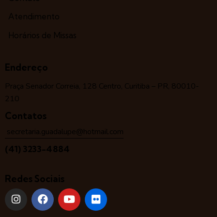
Atendimento
Horários de Missas
Endereço
Praça Senador Correia, 128 Centro, Curitiba – PR, 80010-
210
Contatos
secretaria.guadalupe@hotmail.com
(41) 3233-4884
Redes Sociais