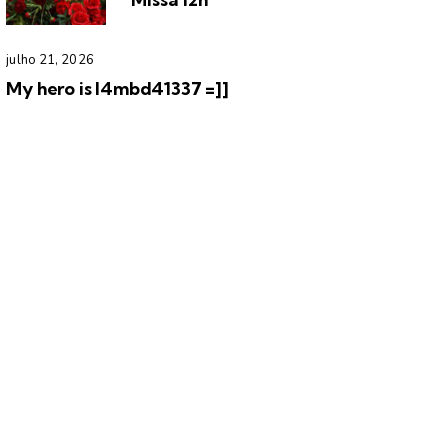
julho 21, 2026
My hero is l4mbd41337 =]]