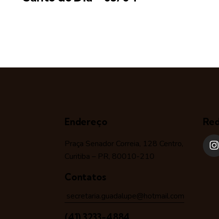
Endereço
Red
Praça Senador Correia, 128 Centro,
Curitiba – PR, 80010-210
Contatos
secretaria.guadalupe@hotmail.com
(41) 3233-4884