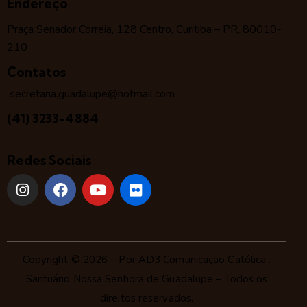
Endereço
Praça Senador Correia, 128 Centro, Curitiba – PR, 80010-
210
Contatos
secretaria.guadalupe@hotmail.com
(41) 3233-4884
Redes Sociais
Copyright © 2026 – Por
AD3 Comunicação Católica
.
Santuário Nossa Senhora de Guadalupe – Todos os
direitos reservados.