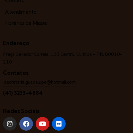
Contato
Atendimento
Horários de Missas
Endereço
Praça Senador Correia, 128 Centro, Curitiba – PR, 80010-
210
Contatos
secretaria.guadalupe@hotmail.com
(41) 3233-4884
Redes Sociais