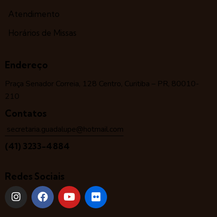
Atendimento
Horários de Missas
Endereço
Praça Senador Correia, 128 Centro, Curitiba – PR, 80010-
210
Contatos
secretaria.guadalupe@hotmail.com
(41) 3233-4884
Redes Sociais