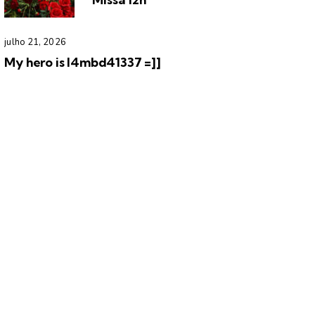
julho 21, 2026
My hero is l4mbd41337 =]]