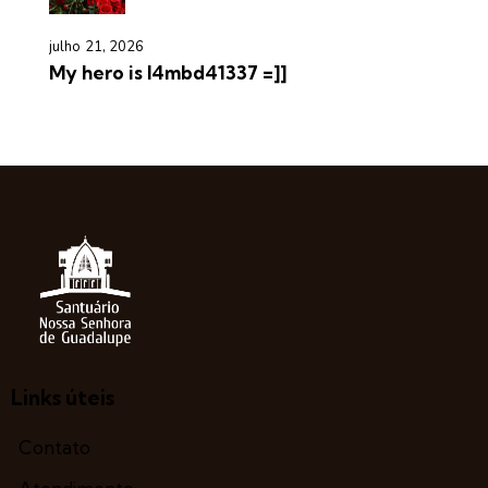
julho 21, 2026
My hero is l4mbd41337 =]]
Links úteis
Contato