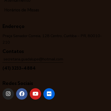
Atendimento
Horários de Missas
Endereço
Praça Senador Correia, 128 Centro, Curitiba – PR, 80010-
210
Contatos
secretaria.guadalupe@hotmail.com
(41) 3233-4884
Redes Sociais