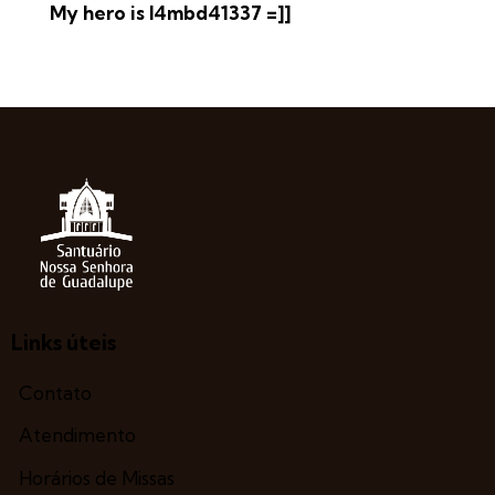
My hero is l4mbd41337 =]]
Links úteis
Contato
Atendimento
Horários de Missas