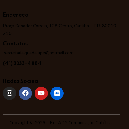
Endereço
Praça Senador Correia, 128 Centro, Curitiba – PR, 80010-
210
Contatos
secretaria.guadalupe@hotmail.com
(41) 3233-4884
Redes Sociais
Copyright © 2026 – Por
AD3 Comunicação Católica
.