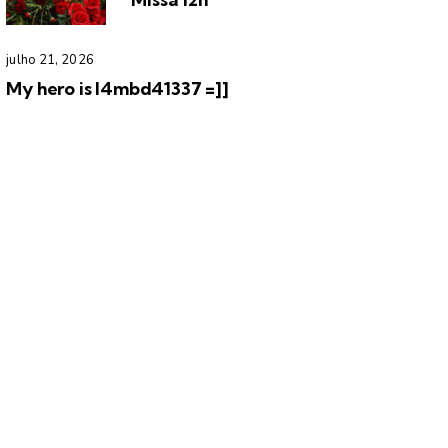
julho 21, 2026
My hero is l4mbd41337 =]]