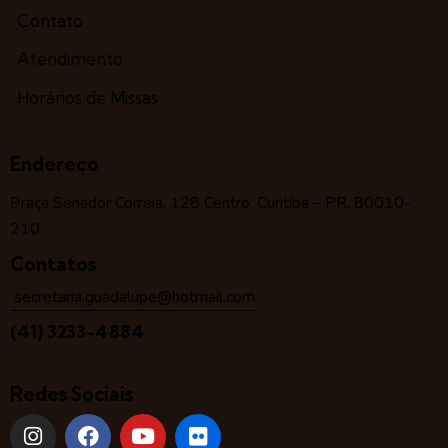
Contato
Atendimento
Horários de Missas
Endereço
Praça Senador Correia, 128 Centro, Curitiba – PR, 80010-
210
Contatos
secretaria.guadalupe@hotmail.com
(41) 3233-4884
Redes Sociais