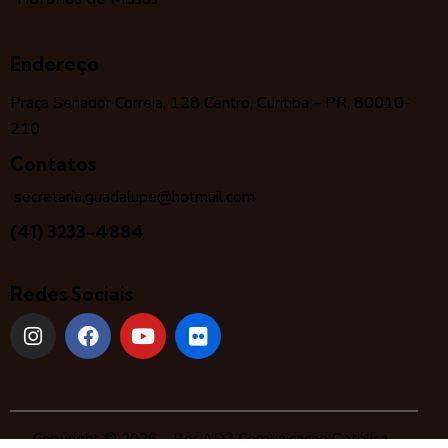
Endereço
Praça Senador Correia, 128 Centro, Curitiba – PR, 80010-
210
Contatos
secretaria.guadalupe@hotmail.com
(41) 3233-4884
Redes Sociais
Copyright © 2026 – Por
AD3 Comunicação Católica
.