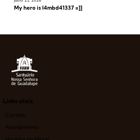
julho 21, 2026
My hero is l4mbd41337 =]]
Links úteis
Contato
Atendimento
Horários de Missas