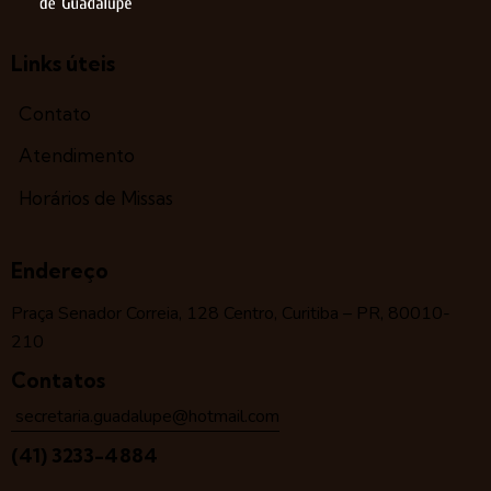
Links úteis
Contato
Atendimento
Horários de Missas
Endereço
Praça Senador Correia, 128 Centro, Curitiba – PR, 80010-
210
Contatos
secretaria.guadalupe@hotmail.com
(41) 3233-4884