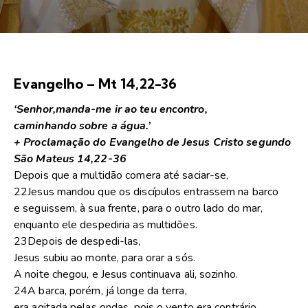
Evangelho – Mt 14,22-36
‘Senhor,manda-me ir ao teu encontro,
caminhando sobre a água.’
+ Proclamação do Evangelho de Jesus Cristo segundo
São Mateus 14,22-36
Depois que a multidão comera até saciar-se,
22Jesus mandou que os discípulos entrassem na barco
e seguissem, à sua frente, para o outro lado do mar,
enquanto ele despediria as multidões.
23Depois de despedi-las,
Jesus subiu ao monte, para orar a sós.
A noite chegou, e Jesus continuava ali, sozinho.
24A barca, porém, já longe da terra,
era agitada pelas ondas, pois o vento era contrário.