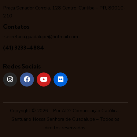
Praça Senador Correia, 128 Centro, Curitiba – PR, 80010-
210
Contatos
secretaria.guadalupe@hotmail.com
(41) 3233-4884
Redes Sociais
Copyright © 2026 – Por
AD3 Comunicação Católica
.
Santuário Nossa Senhora de Guadalupe – Todos os
direitos reservados.