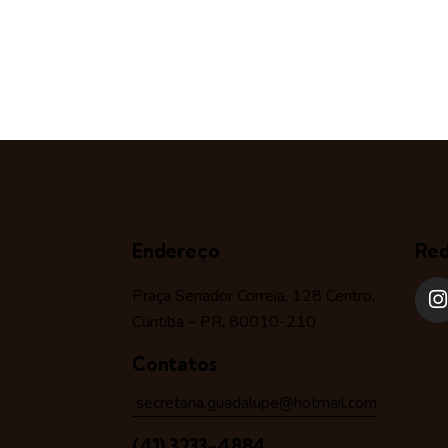
Endereço
Red
Praça Senador Correia, 128 Centro,
Curitiba – PR, 80010-210
Contatos
secretaria.guadalupe@hotmail.com
(41) 3233-4884