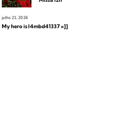
julho 21, 2026
My hero is l4mbd41337 =]]