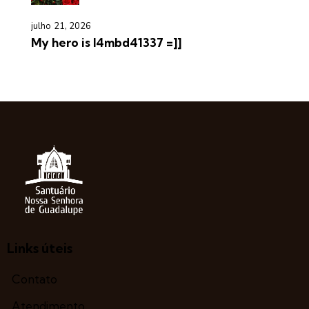
julho 21, 2026
My hero is l4mbd41337 =]]
Links úteis
Contato
Atendimento