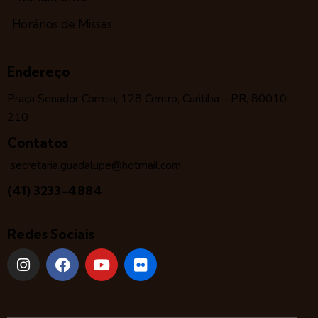
Horários de Missas
Endereço
Praça Senador Correia, 128 Centro, Curitiba – PR, 80010-
210
Contatos
secretaria.guadalupe@hotmail.com
(41) 3233-4884
Redes Sociais