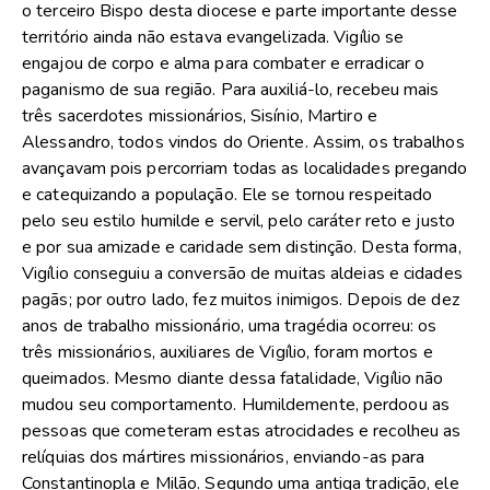
o terceiro Bispo desta diocese e parte importante desse
território ainda não estava evangelizada. Vigílio se
engajou de corpo e alma para combater e erradicar o
paganismo de sua região. Para auxiliá-lo, recebeu mais
três sacerdotes missionários, Sisínio, Martiro e
Alessandro, todos vindos do Oriente. Assim, os trabalhos
avançavam pois percorriam todas as localidades pregando
e catequizando a população. Ele se tornou respeitado
pelo seu estilo humilde e servil, pelo caráter reto e justo
e por sua amizade e caridade sem distinção. Desta forma,
Vigílio conseguiu a conversão de muitas aldeias e cidades
pagãs; por outro lado, fez muitos inimigos. Depois de dez
anos de trabalho missionário, uma tragédia ocorreu: os
três missionários, auxiliares de Vigílio, foram mortos e
queimados. Mesmo diante dessa fatalidade, Vigílio não
mudou seu comportamento. Humildemente, perdoou as
pessoas que cometeram estas atrocidades e recolheu as
relíquias dos mártires missionários, enviando-as para
Constantinopla e Milão. Segundo uma antiga tradição, ele