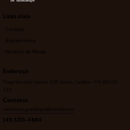
Links úteis
Contato
Atendimento
Horários de Missas
Endereço
Praça Senador Correia, 128 Centro, Curitiba – PR, 80010-
210
Contatos
secretaria.guadalupe@hotmail.com
(41) 3233-4884