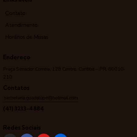
Contato
Atendimento
Horários de Missas
Endereço
Praça Senador Correia, 128 Centro, Curitiba – PR, 80010-
210
Contatos
secretaria.guadalupe@hotmail.com
(41) 3233-4884
Redes Sociais