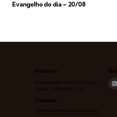
Evangelho do dia – 20/08
Endereço
Red
Praça Senador Correia, 128 Centro,
Curitiba – PR, 80010-210
Contatos
secretaria.guadalupe@hotmail.com