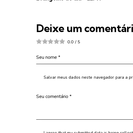
Deixe um comentár
0.0
/
5
Salvar meus dados neste navegador para a pr
I agree that my submitted data is being collec