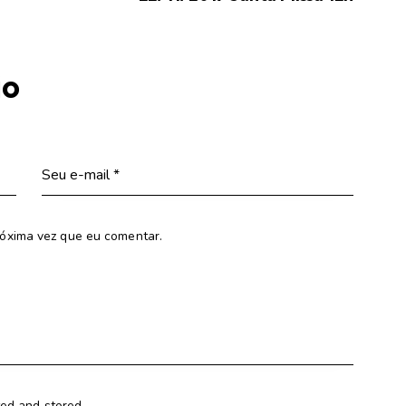
io
óxima vez que eu comentar.
ted and stored.