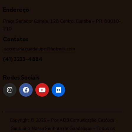
Endereço
Praça Senador Correia, 128 Centro, Curitiba – PR, 80010-
210
Contatos
secretaria.guadalupe@hotmail.com
(41) 3233-4884
Redes Sociais
Copyright © 2026 – Por
AD3 Comunicação Católica
.
Santuário Nossa Senhora de Guadalupe – Todos os