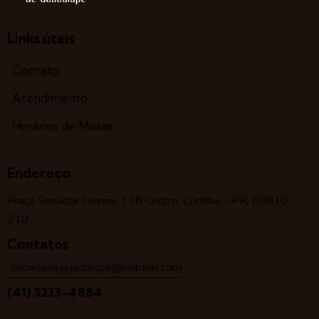
Links úteis
Contato
Atendimento
Horários de Missas
Endereço
Praça Senador Correia, 128 Centro, Curitiba – PR, 80010-
210
Contatos
secretaria.guadalupe@hotmail.com
(41) 3233-4884