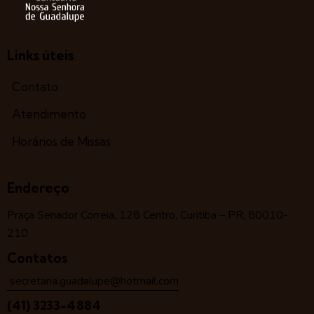
Links úteis
Contato
Atendimento
Horários de Missas
Endereço
Praça Senador Correia, 128 Centro, Curitiba – PR, 80010-
210
Contatos
secretaria.guadalupe@hotmail.com
(41) 3233-4884