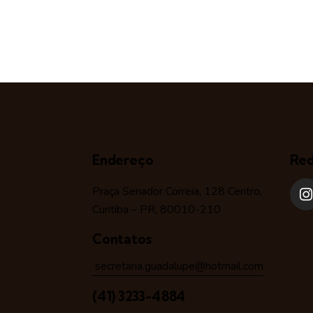
Endereço
Red
Praça Senador Correia, 128 Centro,
Curitiba – PR, 80010-210
Contatos
secretaria.guadalupe@hotmail.com
(41) 3233-4884