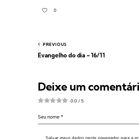
0
PREVIOUS
Evangelho do dia – 16/11
Deixe um comentár
0.0
/
5
Salvar meus dados neste navegador para a pr