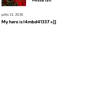
julho 21, 2026
My hero is l4mbd41337 =]]