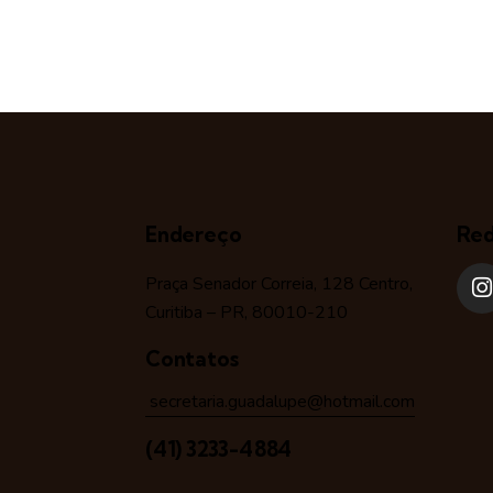
Endereço
Red
Praça Senador Correia, 128 Centro,
Curitiba – PR, 80010-210
Contatos
secretaria.guadalupe@hotmail.com
(41) 3233-4884