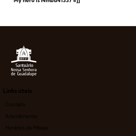
My hero is l4mbd41337 =]]
Links úteis
Contato
Atendimento
Horários de Missas