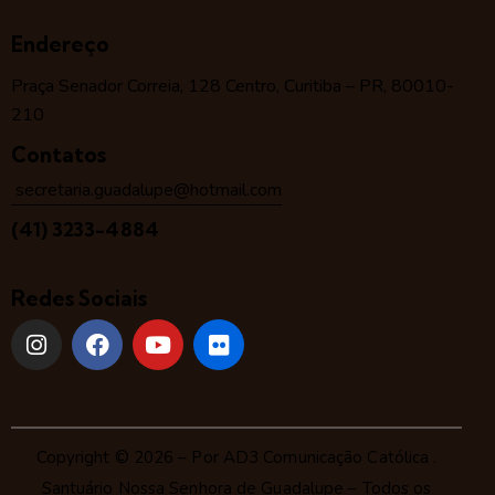
Endereço
Praça Senador Correia, 128 Centro, Curitiba – PR, 80010-
210
Contatos
secretaria.guadalupe@hotmail.com
(41) 3233-4884
Redes Sociais
Copyright © 2026 – Por
AD3 Comunicação Católica
.
Santuário Nossa Senhora de Guadalupe – Todos os