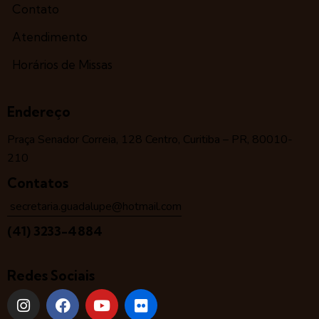
Contato
Atendimento
Horários de Missas
Endereço
Praça Senador Correia, 128 Centro, Curitiba – PR, 80010-
210
Contatos
secretaria.guadalupe@hotmail.com
(41) 3233-4884
Redes Sociais