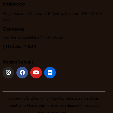
Endereço
Praça Senador Correia, 128 Centro, Curitiba – PR, 80010-
210
Contatos
secretaria.guadalupe@hotmail.com
(41) 3233-4884
Redes Sociais
Copyright © 2026 – Por
AD3 Comunicação Católica
.
Santuário Nossa Senhora de Guadalupe – Todos os
direitos reservados.