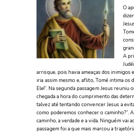
O ap
dize
Jesu
Tomé
const
gran
A pr
Judé
arrisque, pois havia ameaças dos inimigos 
iria assim mesmo e, aflito, Tomé intima 
Ele!”. Na segunda passagem Jesus reuniu os
chegada a hora do cumprimento das determ
talvez até tentando convencer Jesus a evita
como poderemos conhecer o caminho?”. A re
caminho, a verdade e a vida. Ninguém vai ao
passagem foi a que mais marcou a trajetór