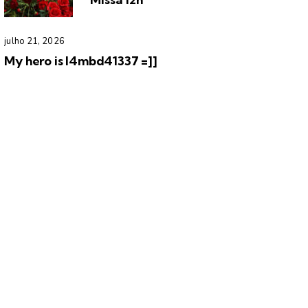
julho 21, 2026
My hero is l4mbd41337 =]]