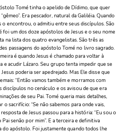
óstolo Tomé tinha o apelido de Dídimo, que quer
r “gêmeo”. Era pescador, natural da Galiléia. Quando
s o encontrou, o admitiu entre seus discípulos. São
 foi um dos doze apóstolos de Jesus e o seu nome
a na lista dos quatro evangelistas. São três as
des passagens do apóstolo Tomé no livro sagrado.
imeira é quando Jesus é chamado para voltar à
ia e acudir Lázaro. Seu grupo tenta impedir que se
e Jesus poderia ser apedrejado. Mas Ele disse que
os demais: “Então vamos também e morramos com
 discípulos no cenáculo e os avisou de que era
inações de seu Pai. Tomé queria mais detalhes,
r o sacrifício: “Se não sabemos para onde vais,
sposta de Jesus passou para a história: “Eu sou o
 Pai senão por mim”. E a terceira e definitiva
ia do apóstolo. Foi justamente quando todos lhe