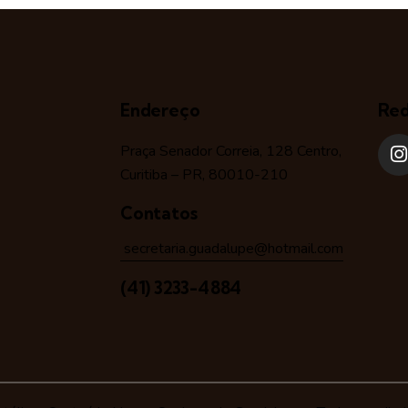
Endereço
Red
Praça Senador Correia, 128 Centro,
Curitiba – PR, 80010-210
Contatos
secretaria.guadalupe@hotmail.com
(41) 3233-4884