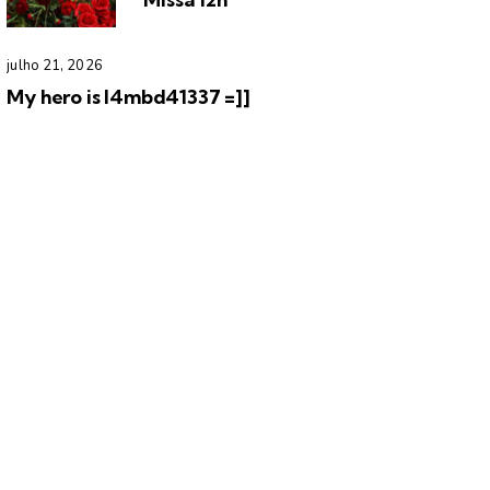
julho 21, 2026
My hero is l4mbd41337 =]]