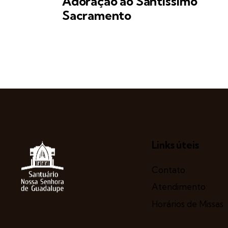
Adoração ao Santíssimo
Sacramento
Links úteis
Contato
Atendimento
Horários de Missas