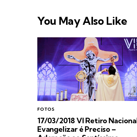
You May Also Like
FOTOS
17/03/2018 VI Retiro Naciona
Evangelizar é Preciso –