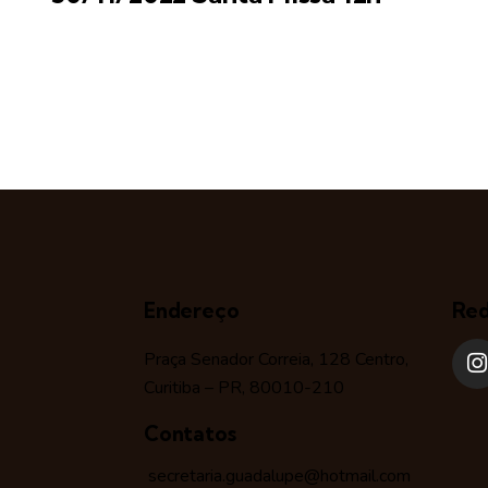
Endereço
Red
Praça Senador Correia, 128 Centro,
Curitiba – PR, 80010-210
Contatos
secretaria.guadalupe@hotmail.com