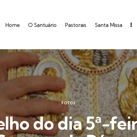
Home
O Santuário
Pastorais
Santa Missa
FOTOS
lho do dia 5ª-feir