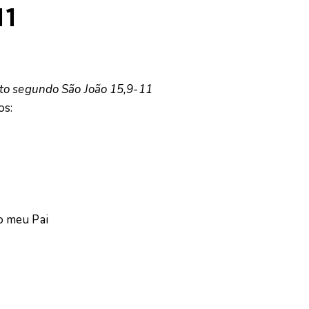
11
sto segundo São João 15,9-11
os:
o meu Pai