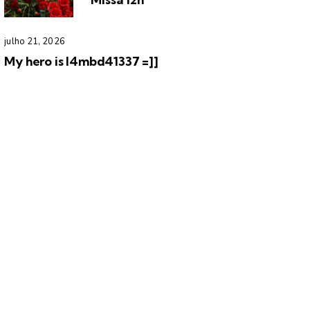
julho 21, 2026
My hero is l4mbd41337 =]]