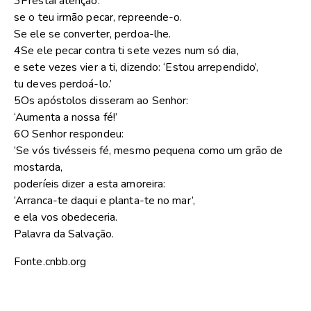
3Prestai atenção:
se o teu irmão pecar, repreende-o.
Se ele se converter, perdoa-lhe.
4Se ele pecar contra ti sete vezes num só dia,
e sete vezes vier a ti, dizendo: ‘Estou arrependido’,
tu deves perdoá-lo.’
5Os apóstolos disseram ao Senhor:
‘Aumenta a nossa fé!’
6O Senhor respondeu:
‘Se vós tivésseis fé, mesmo pequena como um grão de
mostarda,
poderíeis dizer a esta amoreira:
‘Arranca-te daqui e planta-te no mar’,
e ela vos obedeceria.
Palavra da Salvação.
Fonte.cnbb.org