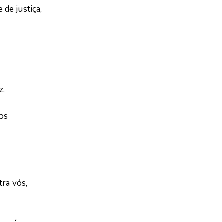
de justiça,
z,
os
tra vós,