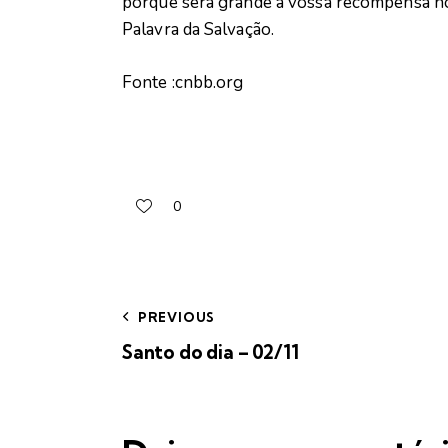
porque será grande a vossa recompensa no
Palavra da Salvação.
Fonte :cnbb.org
0
PREVIOUS
Santo do dia – 02/11