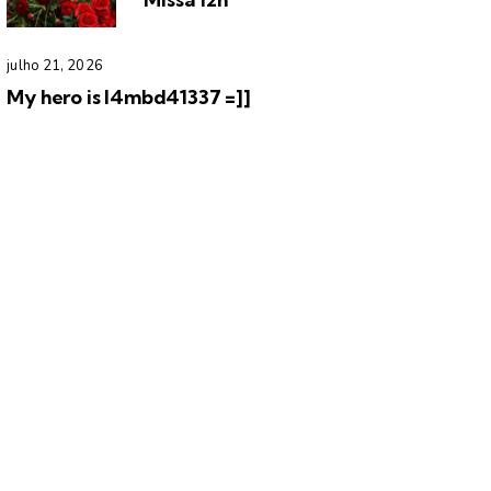
julho 21, 2026
My hero is l4mbd41337 =]]