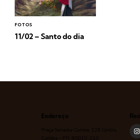
FOTOS
11/02 – Santo do dia
Endereço
Red
Praça Senador Correia, 128 Centro,
Curitiba – PR, 80010-210