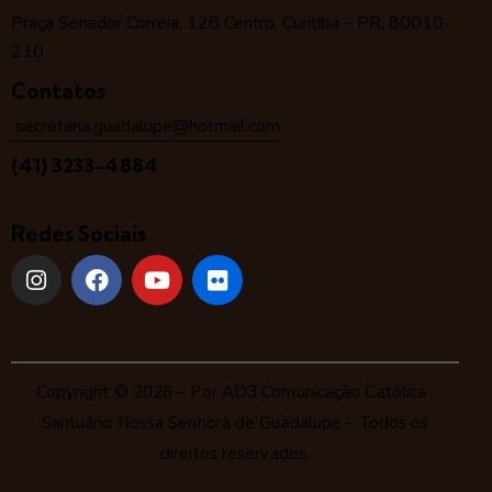
Praça Senador Correia, 128 Centro, Curitiba – PR, 80010-
210
Contatos
secretaria.guadalupe@hotmail.com
(41) 3233-4884
Redes Sociais
Copyright © 2026 – Por
AD3 Comunicação Católica
.
Santuário Nossa Senhora de Guadalupe – Todos os
direitos reservados.