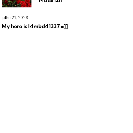
julho 21, 2026
My hero is l4mbd41337 =]]