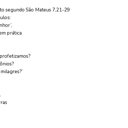
sto segundo São Mateus 7,21-29
ulos:
nhor’,
em prática
 profetizamos?
ônios?
milagres?’
.
vras