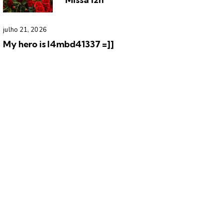
julho 21, 2026
My hero is l4mbd41337 =]]