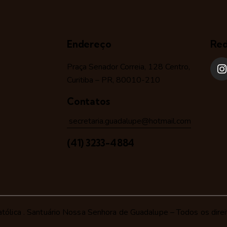
Endereço
Red
Praça Senador Correia, 128 Centro,
Curitiba – PR, 80010-210
Contatos
secretaria.guadalupe@hotmail.com
(41) 3233-4884
tólica
. Santuário Nossa Senhora de Guadalupe – Todos os direi